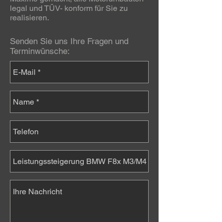
legal und TÜV- konform für Sie zu
realisieren.
Senden Sie uns Ihre Fragen und
Terminwünsche: